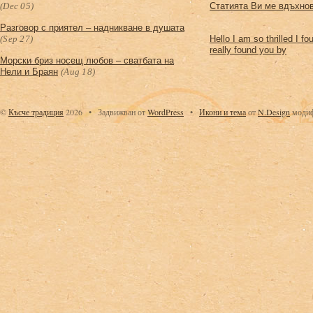
(Dec 05)
Статията Ви ме вдъхнов
Разговор с приятел – надникване в душата
(Sep 27)
Hello I am so thrilled I f
really found you by
Морски бриз носещ любов – сватбата на
Нели и Браян
(Aug 18)
©
Късче традиция
2026
•
Задвижван от
WordPress
•
Икони
и тема
от
N.Design
модиф