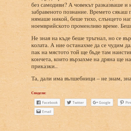
без самодиви? А човекът разказваше и
забравеното познание. Времето сякаш п
нямаше никой, беше тихо, слънцето на
ноемврийското променливо време. Беш
Не зная на къде беше тръгнал, но се въ
колата. А ние останахме да се чудим да
пак на мястото той ще бъде там наисти
кончета, които вързахме на дряна ще н
приказки..
Та, дали има вълшебници – не знам, зна
Сподели:
Facebook
Twitter
Google
Pin
Email