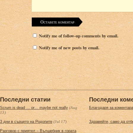
Notify me of follow-up comments by email.
Notify me of new posts by email.
Последни статии
Последни ком
Scrum is dead … or… maybe not really
(Aug
Благодаря за коментара
13)
3 дни в сърцето на Родопите
(Jul 17)
Здравейте, само да отб
Разговор с приятел – Вълшебник в горатa