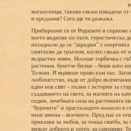
в
магьосници, такива сякаш извадени от 
и предания? Сега ще ти разкажа.
Прибирахме се от Родопите и спряхме н
което видяхме по пътя, туристическа д
поседнали да се “заредим” с енергията
смятахме да тръгнем, когато сякаш от 
възрастен човек. Носеше торбичка с гъ
растения, букетче билки – беше като из
Толкин. И вървеше право към нас. Загов
любопитство, къде от добро възпитание
един нов свят – пълен с истории за ста
създаването на света, за магията на ка
седим, лечебната сила на растенията ок
“бурените” и храсталаците наоколо в с
имат имена – всичките. Пред нас се отк
приказки за любов, за тежка сватба, за 
между доброто и злото, за самодиви. То