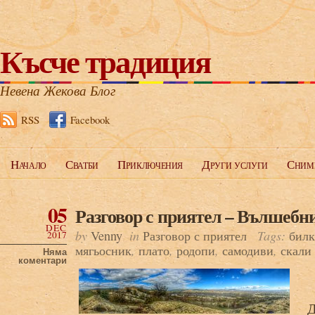
Късче традиция
Невена Жекова Блог
RSS
Facebook
Начало
Сватби
Приключения
Други услуги
Сним
05
Разговор с приятел – Вълшебни
DEC
by
Venny
in
Разговор с приятел
Tags:
бил
2017
мягьосник
,
плато
,
родопи
,
самодиви
,
скали
Няма
коментари
Д