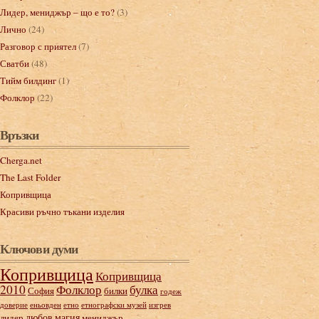
Лидер, мениджър – що е то?
(3)
Лично
(24)
Разговор с приятел
(7)
Сватби
(48)
Тийм билдинг
(1)
Фолклор
(22)
Връзки
Cherga.net
The Last Folder
Копривщица
Красиви ръчно тъкани изделия
Ключови думи
Копривщица
Копривщица
2010
Фолклор
булка
София
билки
годеж
доверие
еньовден
етно
етнографски музей
изгрев
любов
магия
лидер
мениджър