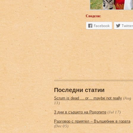
Сподели:
Facebook
Twitte
Последни статии
Scrum is dead … or… maybe not really
(Aug
13)
3 дни в сърцето на Родопите
(Jul 17)
Разговор с приятел – Вълшебник в горатa
(Dec 05)