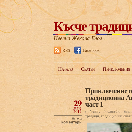
Късче традиц
Невена Жекова Блог
RSS
Facebook
Начало
Сватби
Приключения
Приключението 
традиционна Ан
29
част 1
JUN
by
Venny
in
Сватби
Tags
2017
традици
,
традиционна сват
Няма
коментари