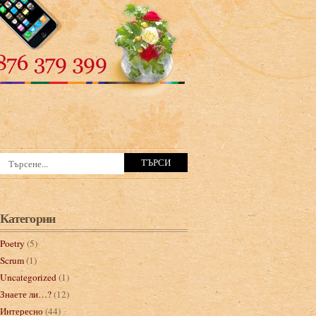
Категории
Poetry
(5)
Scrum
(1)
Uncategorized
(1)
Знаете ли…?
(12)
Интересно
(44)