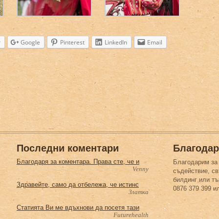
r
Google
Pinterest
LinkedIn
Email
Последни коментари
Благодар
Благодаря за коментара. Права сте, че и
Благодарим за
Venny
съдействие, св
билдинг или тъ
Здравейте, само да отбележа, че истинс
0876 379 399 и
Златка
Статията Ви ме вдъхнови да посетя тази
Futurehealth