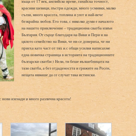
къща от 17 век, английско време, ганайска точност,
красиви шевици, пъстри одежди, много усмивки, малко
сълзи, много красота, топлина и уют и най-вече
безкрайна любов. Ето това, с няколко думи е началото
на нашето приключение – традиционна сватба извън
България. От сърце благодаря на Вики и Пери и на
цялото семейство на Вики, че ни се довериха, че ни
приеха като част от тях и с общи усилия написахме
една новичка страница в историята на традиционните
български сватби:) Нели, ти беше вълшебницата на
тази сватба, а без отдадеността и грижите на Росен,
нещата нямаше да се случат така истински.
с нови изенади и много различна красота!