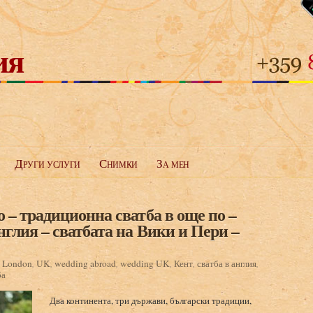
ия
Други услуги
Снимки
За мен
– традиционна сватба в още по –
глия – сватбата на Вики и Пери –
:
London
,
UK
,
wedding abroad
,
wedding UK
,
Кент
,
сватба в англия
,
ба
Два континента, три държави, български традиции,