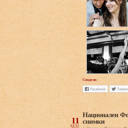
Сподели:
Facebook
Twitte
Национален Фо
11
снимки
AUG
by
Venny
in
Интересно
,
Фо