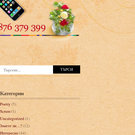
Категории
Poetry
(5)
Scrum
(1)
Uncategorized
(1)
Знаете ли…?
(12)
Интересно
(44)