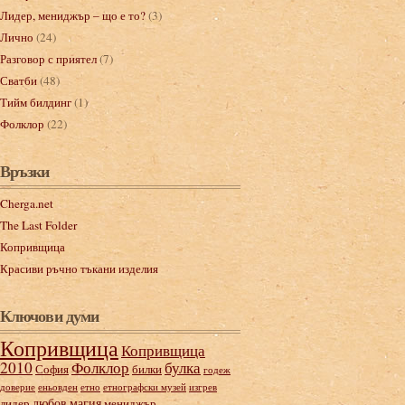
Лидер, мениджър – що е то?
(3)
Лично
(24)
Разговор с приятел
(7)
Сватби
(48)
Тийм билдинг
(1)
Фолклор
(22)
Връзки
Cherga.net
The Last Folder
Копривщица
Красиви ръчно тъкани изделия
Ключови думи
Копривщица
Копривщица
2010
Фолклор
булка
София
билки
годеж
доверие
еньовден
етно
етнографски музей
изгрев
любов
магия
лидер
мениджър