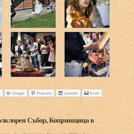
r
Google
Pinterest
LinkedIn
Email
лклорен Събор, Копривщица в
лклор
Tags:
Копривщица
,
Копривщица 2010
,
събор