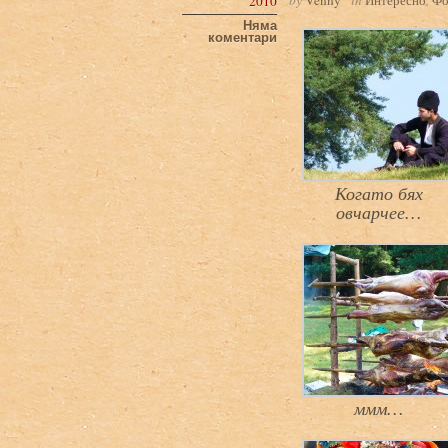
2010
Няма
коментари
Когато бях
овчарчее…
ммм…