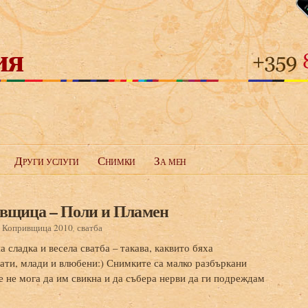
ия
Други услуги
Снимки
За мен
ивщица – Поли и Пламен
:
Копривщица 2010
,
сватба
 сладка и весела сватба – такава, каквито бяха
ти, млади и влюбени:) Снимките са малко разбъркани
е не мога да им свикна и да събера нерви да ги подреждам