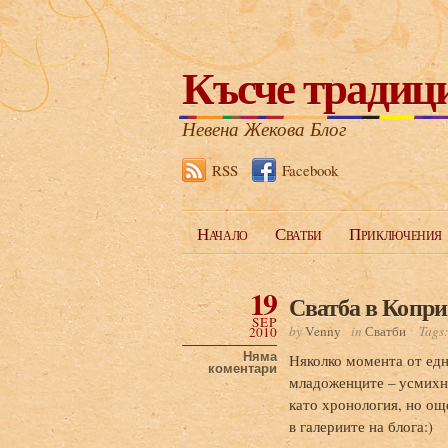
Късче традиц
Невена Жекова Блог
RSS
Facebook
Начало
Сватби
Приключения
19
Сватба в Копр
SEP
by
Venny
in
Сватби
Tags
2010
Няма
Няколко момента от една
коментари
младоженците – усмихна
като хронология, но ощ
в галериите на блога:)