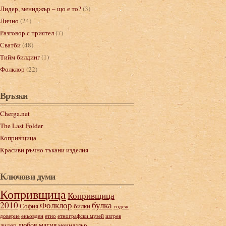
Лидер, мениджър – що е то?
(3)
Лично
(24)
Разговор с приятел
(7)
Сватби
(48)
Тийм билдинг
(1)
Фолклор
(22)
Връзки
Cherga.net
The Last Folder
Копривщица
Красиви ръчно тъкани изделия
Ключови думи
Копривщица
Копривщица
2010
Фолклор
булка
София
билки
годеж
доверие
еньовден
етно
етнографски музей
изгрев
любов
магия
лидер
мениджър