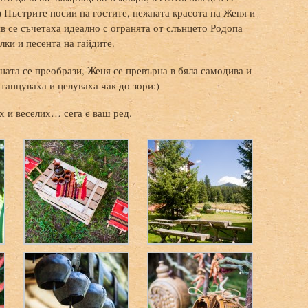
 Пъстрите носии на гостите, нежната красота на Женя и
в се съчетаха идеално с огранята от слънцето Родопа
лки и песента на гайдите.
ната се преобрази, Женя се превърна в бяла самодива и
 танцуваха и целуваха чак до зори:)
ях и веселих… сега е ваш ред.