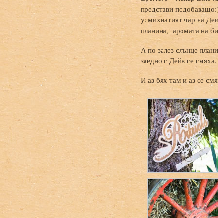
представи подобаващо:)
усмихнатият чар на Дей
планина, аромата на би
А по залез слънце плани
заедно с Дейв се смяха,
И аз бях там и аз се см