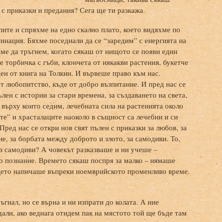
 с приказки и предания? Сега ще ти разкажа.
ите и спряхме на едно скално плато, което видяхме по
тинация. Бяхме поседнали да се “заредим” с енергията на
ме да тръгнем, когато сякаш от нищото се появи един
 торбичка с гъби, клончета от някакви растения, букетче
ен от книга на Толкин. И вървеше право към нас.
от любопитство, къде от добро възпитание. И пред нас се
ълен с истории за стари времена, за създаването на света,
 върху които седим, лечебната сила на растенията около
те” и храсталаците наоколо в същност са лечебни и си
Пред нас се откри нов свят пълен с приказки за любов, за
не, за борбата между доброто и злото, за самодиви. То,
ез самодиви? А човекът разказваше и ни учеше –
 познание. Времето сякаш поспря за малко – нямаше
цето напичаше въпреки ноемврийското променливо време.
ъгнал, но се върна и ни изпрати до колата. А ние
дали, ако веднага отидем пак на мястото той ще бъде там