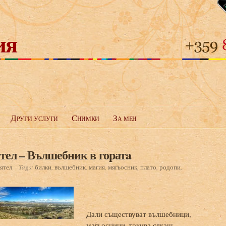
ия
Други услуги
Снимки
За мен
ятел – Вълшебник в горатa
иятел
Tags:
билки
,
вълшебник
,
магия
,
мягьосник
,
плато
,
родопи
,
Дали съществуват вълшебници,
магьосници, такива сякаш