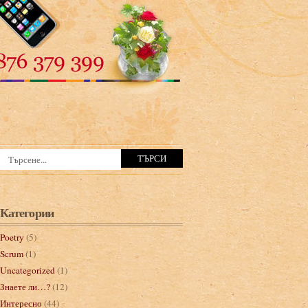
Категории
Poetry
(5)
Scrum
(1)
Uncategorized
(1)
Знаете ли…?
(12)
Интересно
(44)