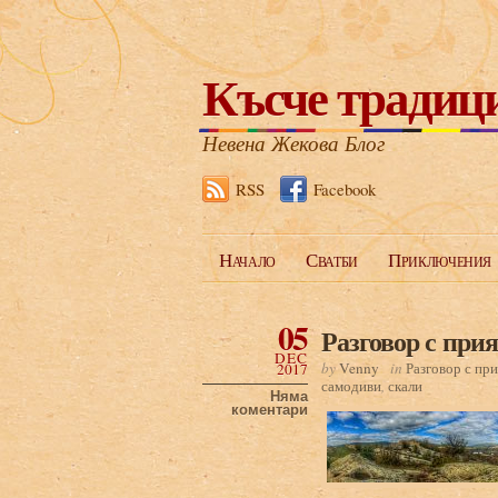
Късче традиц
Невена Жекова Блог
RSS
Facebook
Начало
Сватби
Приключения
05
Разговор с при
DEC
by
Venny
in
Разговор с пр
2017
самодиви
,
скали
Няма
коментари