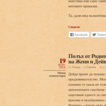
наистина или само сини
неговите приказки..
Та, дали има вълшебници
Сподели:
Facebook
Twitte
Полъх от Родопи
19
на Женя и Дей
NOV
by
Venny
in
Сватби
Tags
2014
Няма
Дойде време да покажа и
коментари
предизвикателство. Мож
планина се оказа не то
автентичните сватбени 
ощетявам едното за сме
красива и незабравима 
Времето – макар цяло л