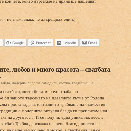
те кончета, които вързахме на дряна ще нашепват
 – не знам, знам, че аз срещнах един:)
r
Google
Pinterest
LinkedIn
Email
те, любов и много красота – сватбата
в
:
гайда
,
модерна
,
родопи
,
самодиви
,
сватба
,
традиционна
 сватбата, която бе за мен едно забавно
е би защото търсенето на идеалното кътче от Родопа
лкова проста задача, или защото трябваше да съвместия
традиции с модерните ритуали без да ги преплитам или
тка на другото… И се получи, една уникална, весела,
сватба:) Трябва да изкажа искрени благодарности на
ято да беше намръщено и мокро, в сватбения ден се