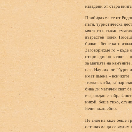
извадени от стара книга
Прибирахме се от Родоп
пътя, туристическа дес
мястото и тъкмо смятах
възрастен човек. Носеше
билки – беше като извад
Заговорихме го – къде 
откри един нов свят – п
за магията на камъните,
нас. Научих, че “бурени
имат имена – всичките. 
тежка сватба, за нарича
бива ли магичен свят б
възраждаше забравеното
никой, беше тихо, слън
Беше вълшебно.
Не зная на къде беше тр
останахме да се чудим 