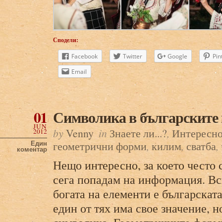
Сподели:
Facebook
Twitter
Google
Pin
Email
01
Символика в българските
JUN
by
Venny
in
Знаете ли...?
,
Интересн
2012
геометрични форми
,
килим
,
сватба
,
Един
коментар
Нещо интересно, за което често с
сега попадам на информация. Вс
богата на елементи е българскат
един от тях има свое значение, 