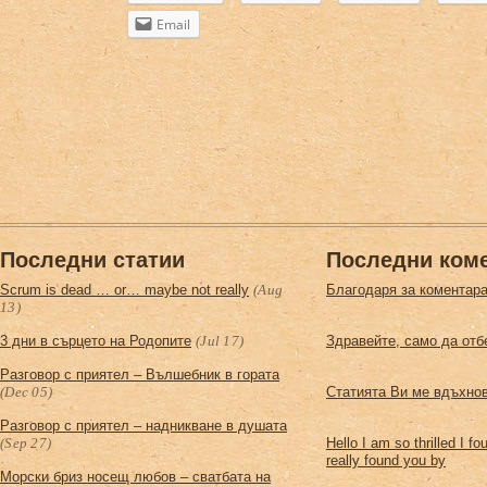
Email
Последни статии
Последни ком
Scrum is dead … or… maybe not really
(Aug
Благодаря за коментара
13)
3 дни в сърцето на Родопите
(Jul 17)
Здравейте, само да отб
Разговор с приятел – Вълшебник в горатa
(Dec 05)
Статията Ви ме вдъхнов
Разговор с приятел – надникване в душата
(Sep 27)
Hello I am so thrilled I f
really found you by
Морски бриз носещ любов – сватбата на