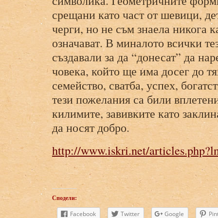
символика. Геометричните форми
срещани като част от шевици, де
черги, но не съм знаела никога к
означават. В миналото всички те
създавали за да “донесат” да на
човека, който ще има досег до тях
семейство, сватба, успех, богат
тези пожелания са били вплетени
килимите, завивките като заклин
да носят добро.
http://www.iskri.net/articles.php
Сподели:
Facebook
Twitter
Google
Pin