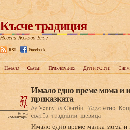
Късче традиция
Невена Жекова Блог
RSS
Facebook
Начало
Сватби
Приключения
Други услуги
Сним
Имало едно време мома и
27
приказката
JUL
by
Venny
in
Сватби
Tags:
етно
,
Коп
2012
сватба
,
традиции
,
шевица
Няма
коментари
Имало едно време малка мома и 