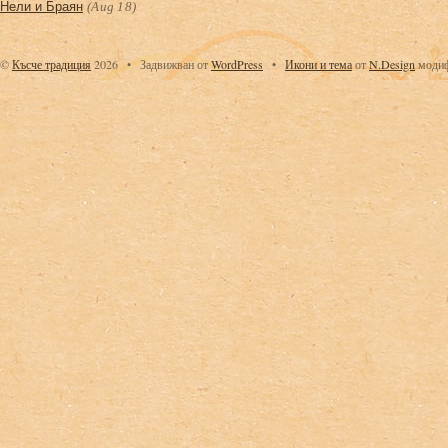
Нели и Браян
(Aug 18)
©
Късче традиция
2026
•
Задвижван от
WordPress
•
Икони
и тема
от
N.Design
модиф