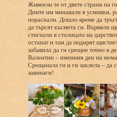
Живеели те от двете страни на г
Дните им минавали в усмивки, ра
пораснали. Дошло време да тръгн
да търсят късмета си. Вървяли щ
стигнали в столицата на царство
останат и там да подирят щястиет
забавила да ги срещне точно в д
Валентин – именния ден на мома
Срещанала ги и ги заклела – да 
завинаги!