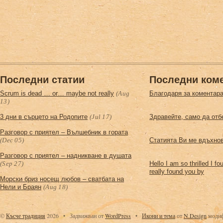
Последни статии
Последни ком
Scrum is dead … or… maybe not really
(Aug
Благодаря за коментара
13)
3 дни в сърцето на Родопите
(Jul 17)
Здравейте, само да отб
Разговор с приятел – Вълшебник в горатa
(Dec 05)
Статията Ви ме вдъхнов
Разговор с приятел – надникване в душата
(Sep 27)
Hello I am so thrilled I f
really found you by
Морски бриз носещ любов – сватбата на
Нели и Браян
(Aug 18)
©
Късче традиция
2026
•
Задвижван от
WordPress
•
Икони
и тема
от
N.Design
модиф