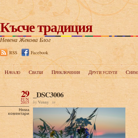
Късче традиция
Невена Жекова Блог
RSS
Facebook
Начало
Сватби
Приключения
Други услуги
Сним
29
_DSC3006
JUN
by
Venny
in
2015
Няма
коментари