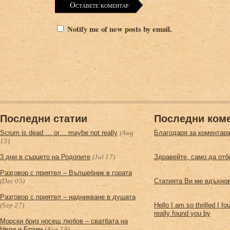
Notify me of new posts by email.
Последни статии
Последни ком
Scrum is dead … or… maybe not really
(Aug
Благодаря за коментара
13)
3 дни в сърцето на Родопите
(Jul 17)
Здравейте, само да отб
Разговор с приятел – Вълшебник в горатa
(Dec 05)
Статията Ви ме вдъхнов
Разговор с приятел – надникване в душата
(Sep 27)
Hello I am so thrilled I f
really found you by
Морски бриз носещ любов – сватбата на
Нели и Браян
(Aug 18)