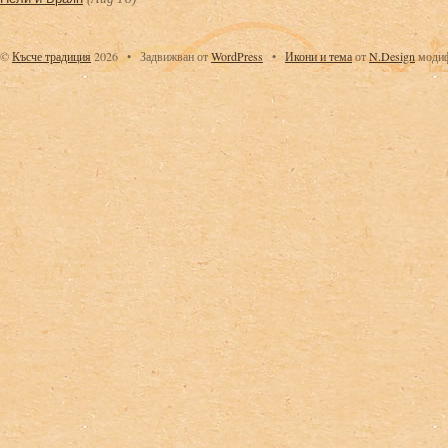
©
Късче традиция
2026
•
Задвижван от
WordPress
•
Икони
и тема
от
N.Design
модиф