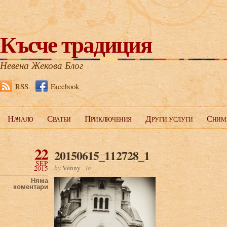
Късче традиция
Невена Жекова Блог
RSS
Facebook
Начало
Сватби
Приключения
Други услуги
Сним
22
20150615_112728_1
SEP
by
Venny
in
2015
Няма
коментари